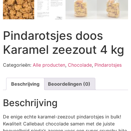
Pindarotsjes doos
Karamel zeezout 4 kg
Categorieën:
Alle producten
,
Chocolade
,
Pindarotsjes
Beschrijving
Beoordelingen (0)
Beschrijving
De enige echte karamel-zeezout pindarotsjes in bulk!
Kwaliteit Callebaut chocolade samen met de juiste
hoeveelheid pinda’s zorgen voor een super crunchy bite.