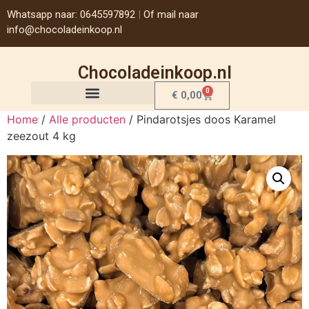
Whatsapp naar: 0645597892
|
Of mail naar
info@chocoladeinkoop.nl
Chocoladeinkoop.nl
0
€
0,00
Home
/
Alle producten
/ Pindarotsjes doos Karamel
zeezout 4 kg