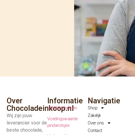
Over
Informatie
Navigatie
Chocoladeinkoop.nl
Zakelijk afnemen
Shop
Wij zijn jouw
Zakelijk
Voedingswaarde
leverancier voor de
Over ons
pindarotsjes
beste chocolade,
Contact