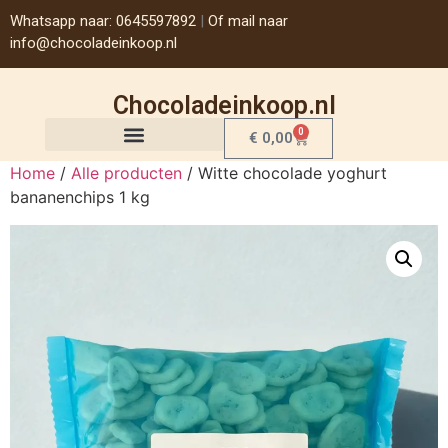
Whatsapp naar: 0645597892
|
Of mail naar
info@chocoladeinkoop.nl
Chocoladeinkoop.nl
0
€
0,00
Home
/
Alle producten
/ Witte chocolade yoghurt
bananenchips 1 kg