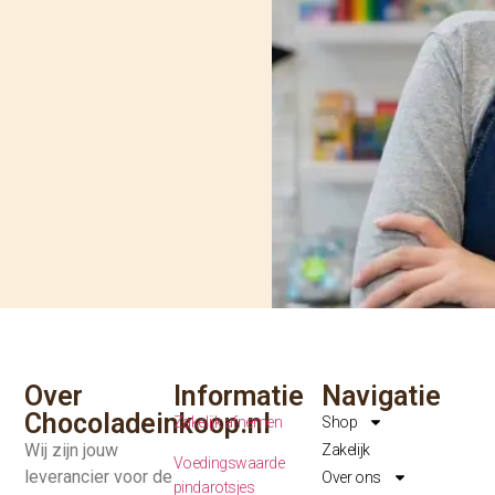
Over
Informatie
Navigatie
Chocoladeinkoop.nl
Zakelijk afnemen
Shop
Wij zijn jouw
Zakelijk
Voedingswaarde
leverancier voor de
Over ons
pindarotsjes