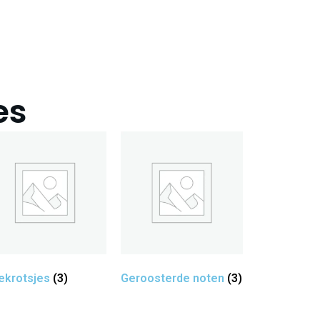
es
ekrotsjes
(3)
Geroosterde noten
(3)