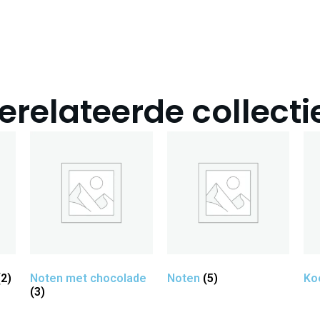
erelateerde collecti
(2)
Noten met chocolade
Noten
(5)
Ko
(3)