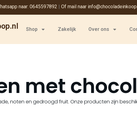
hatsapp naar: 0645597892
|
Of mail naar info@chocoladeinkoop.
op.nl
Shop
Zakelijk
Over ons
Co
en met choco
de, noten en gedroogd fruit. Onze producten zijn beschikb