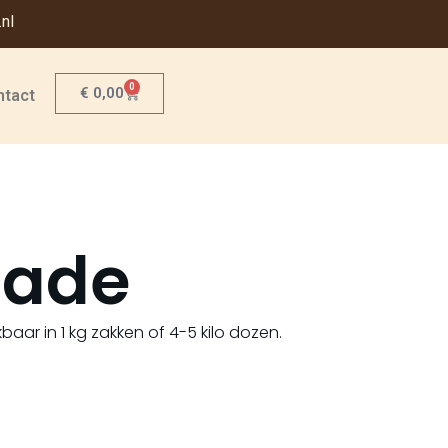
nl
0
€
0,00
ntact
lade
aar in 1 kg zakken of 4-5 kilo dozen.