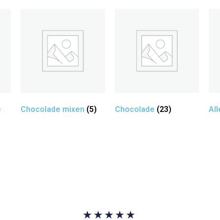
e
Chocolade mixen
(5)
Chocolade
(23)
Al
★
★
★
★
★