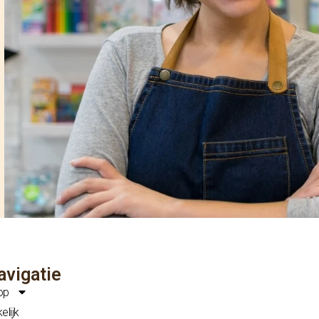
avigatie
op
elijk