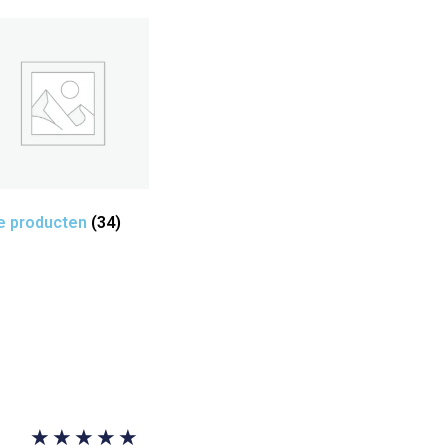
le producten
(34)
★
★
★
★
★