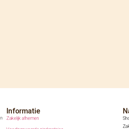
Informatie
N
en
Zakelijk afnemen
Sh
Zak