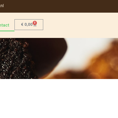
nl
0
€
0,00
ntact