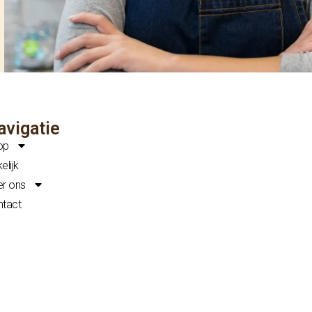
avigatie
op
elijk
r ons
ntact