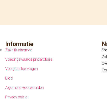
Informatie
N
en
Zakelijk afnemen
Sh
Zak
Voedingswaarde pindarotsjes
Ove
Veelgestelde vragen
Co
Blog
Algemene voorwaarden
Privacy beleid