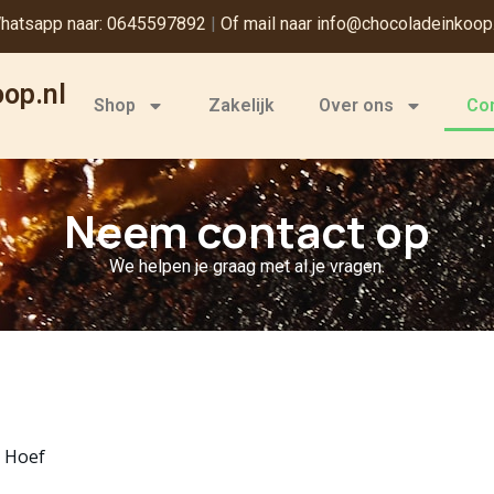
hatsapp naar: 0645597892
|
Of mail naar info@chocoladeinkoop.
op.nl
Shop
Zakelijk
Over ons
Co
Neem contact op
We helpen je graag met al je vragen.
n Hoef