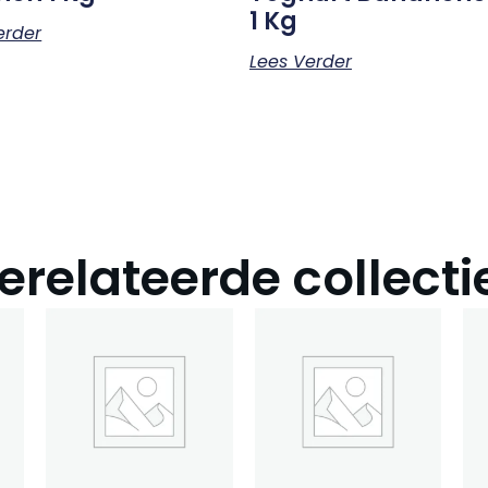
1 Kg
erder
Lees Verder
erelateerde collecti