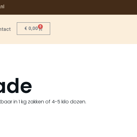
nl
0
€
0,00
ntact
lade
aar in 1 kg zakken of 4-5 kilo dozen.