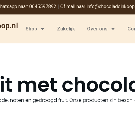
hatsapp naar: 0645597892
|
Of mail naar info@chocoladeinkoop.
op.nl
Shop
Zakelijk
Over ons
Co
it met choco
de, noten en gedroogd fruit. Onze producten zijn beschikb