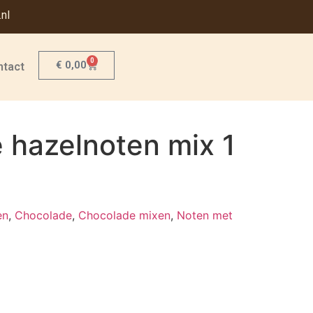
nl
0
€
0,00
ntact
 hazelnoten mix 1
en
,
Chocolade
,
Chocolade mixen
,
Noten met