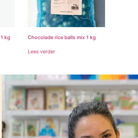
 1 kg
Chocolade rice balls mix 1 kg
Lees verder