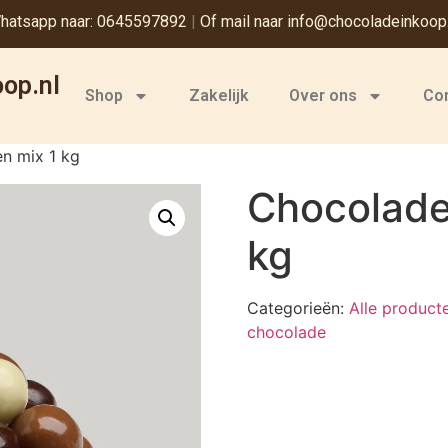
hatsapp naar: 0645597892
|
Of mail naar info@chocoladeinkoop.
op.nl
Shop
Zakelijk
Over ons
Co
n mix 1 kg
Chocolade
kg
Categorieën:
Alle product
chocolade