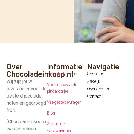
Over
Informatie
Navigatie
Chocoladeinkoop.nl
Zakelijk afnemen
Shop
Wij zijn jouw
Zakelijk
Voedingswaarde
leverancier voor de
Over ons
pindarotsjes
beste chocolade,
Contact
Veelgestelde vragen
noten en gedroogd
fruit.
Blog
(Chocoladeinkoop.nl
Algemene
was voorheen
voorwaarden