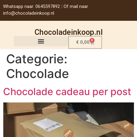
Whatsapp naar: 0645597892
|
Of mail naar
info@chocoladeinkoop.nl
Chocoladeinkoop.nl
0
€
0,00
Categorie:
Chocolade
Chocolade cadeau per post