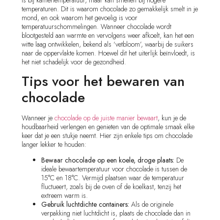
temperaturen. Dit is waarom chocolade zo gemakkelijk smelt in je
mond, en ook waarom het gevoelig is voor
temperatuurschommelingen. Wanneer chocolade wordt
blootgesteld aan warmte en vervolgens weer afkoelt, kan het een
witte laag ontwikkelen, bekend als ‘vetbloom’, waarbij de suikers
naar de oppervlakte komen. Hoewel dit het uiterlijk beïnvloedt, is
het niet schadelijk voor de gezondheid.
Tips voor het bewaren van
chocolade
Wanneer je
chocolade op de juiste manier bewaart
, kun je de
houdbaarheid verlengen en genieten van de optimale smaak elke
keer dat je een stukje neemt. Hier zijn enkele tips om chocolade
langer lekker te houden:
Bewaar chocolade op een koele, droge plaats:
De
ideale bewaartemperatuur voor chocolade is tussen de
15°C en 18°C. Vermijd plaatsen waar de temperatuur
fluctueert, zoals bij de oven of de koelkast, tenzij het
extreem warm is.
Gebruik luchtdichte containers:
Als de originele
verpakking niet luchtdicht is, plaats de chocolade dan in