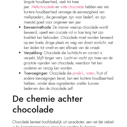
langste houdbaarheid, vaak tot twee
jaar.
Melkchocolade
en
witte chocolade
hebben een iets
kortere houdbaarheid vanwege de aanwezigheid van
melkpoeders, die gevoeliger zijn voor bederf, en zijn
meestal goed voor ongeveer een jaar.
Bewaarmethode:
De manier waarop chocolade wordt
bewaard, speelt een cruciale rol in hoe lang het zijn
kwaliteit kan behouden. Chocolade moet worden bewaard
op een koele, droge plaats en weg van direct zonlicht, wat
kan leiden tot smelt en een afbraak van de smaak.
Verpakking:
Chocolade die luchtdicht en correct is
verpakt, blijft langer vers. Lucht en vocht zijn twee van de
grootste vijanden van chocolade, waardoor het kan
oxideren en ranzig kan worden.
Toevoegingen:
Chocolade die
pinda’s
,
noten
, fruit of
andere toevoegingen bevat, kan een kortere houdbaarheid
hebben, omdat deze ingrediënten sneller kunnen
bederven dan de chocolade zelf.
De chemie achter
chocolade
Chocolade bestaat hoofdzakelijk uit cacaoboter, een vet dat stabiel
is bij kamertemperatuur, maar kan smelten bij hogere