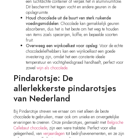
een luchtdichte container of verpak het in aluminiumfolie.
Dit beschermt het tegen vocht en andere geuren in de
opslagruimte.
Houd chocolade uit de buurt van sterk ruikende
voedingsmiddelen:
Chocolade kan gemakkelijk geuren
absorberen, dus het is het beste om het weg te houden
van items zoals specerijen, koffie, en bepaalde soorten
fruit.
Overweeg een wijnkoelkast voor opslag:
Voor de echte
chocoladeliefhebbers kan een wijnkoelkast een goede
investering zijn, omdat het een constante ideale
temperatuur en vochtigheidsgraad handhaaft, perfect voor
zowel
wijn als chocolade
.
Pindarotsje: De
allerlekkerste pindarotsjes
van Nederland
Bij Pindarotsje streven we ernaar om niet alleen de beste
chocolade te gebruiken, maar ook om unieke en onvergetelijke
ervaringen te creëren. Onze pindarotsjes, gemaakt met
Belgische
Callebaut chocolade
, zijn een ware traktatie. Perfect voor elke
gelegenheid, van
verjaardagen
tot bedrijfsevenementen, en ze zijn