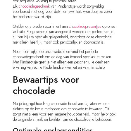
ook nog eens volledig te personaliseren.
Elk
chocoladegeschenk
van Pindarotsje wordt zorgvuldig
voorbereid met oog voor detail en kwaliteit, waardoor ze zeker
het proberen waard zijn.
Ontdek ons brede assortiment aan
chocoladepresentjes
op onze
website. Elk geschenk kan aangepast worden om perfect aan te
sluiten bij uw speciale gelegenheid, waardoor onze chocolade
niet alleen heerlijk, maar ook persoonlijk en doordacht is.
Neem een kijkje op onze website en vind het perfecte
chocoladegeschenk om de dag van iemand speciaal te maken.
Met Pindarotsje geef je niet alleen een geschenk, je deelt een
ervaring van echte Nederlandse kwaliteit en vakmanschap.
Bewaartips voor
chocolade
Nu je begrijpt hoe lang chocolade houdbaar is, laten we ons
richten op de beste methoden om chocolade te bewaren. Dit
zorgt niet alleen voor een langere houdbaarheid, maar helpt ook
de originele smaak en kwaliteit van de chocolade te behouden.
Optimale opslagcondities