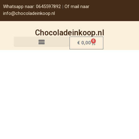
Whatsapp naar: 0645597892
|
Of mail naar
info@chocoladeinkoop.nl
Chocoladeinkoop.nl
0
€
0,00