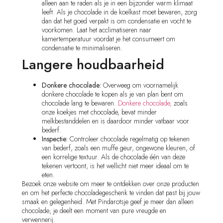
alleen aan te raden als je in een bijzonder warm klimaat
leeft. Als je chocolade in de koelkast moet bewaren, zorg
dan dat het goed verpakt is om condensatie en vocht te
voorkomen. Laat het acclimatiseren naar
kamertemperatuur voordat je het consumeert om
condensatie te minimaliseren.
Langere houdbaarheid
Donkere chocolade:
Overweeg om voornamelijk
donkere chocolade te kopen als je van plan bent om
chocolade lang te bewaren.
Donkere chocolade,
zoals
onze koekjes met chocolade, bevat minder
melkbestanddelen en is daardoor minder vatbaar voor
bederf.
Inspectie:
Controleer chocolade regelmatig op tekenen
van bederf, zoals een muffe geur, ongewone kleuren, of
een korrelige textuur. Als de chocolade één van deze
tekenen vertoont, is het wellicht niet meer ideaal om te
eten.
Bezoek onze website om meer te ontdekken over onze producten
en om het perfecte chocoladegeschenk te vinden dat past bij jouw
smaak en gelegenheid. Met Pindarotsje geef je meer dan alleen
chocolade; je deelt een moment van pure vreugde en
verwennerij.