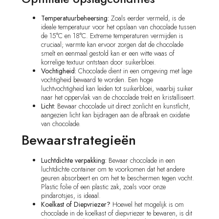
Temperatuurbeheersing:
Zoals eerder vermeld, is de
ideale temperatuur voor het opslaan van chocolade tussen
de 15°C en 18°C. Extreme temperaturen vermijden is
cruciaal; warmte kan ervoor zorgen dat de chocolade
smelt en eenmaal gestold kan er een witte waas of
korrelige textuur ontstaan door suikerbloei.
Vochtigheid:
Chocolade dient in een omgeving met lage
vochtigheid bewaard te worden. Een hoge
luchtvochtigheid kan leiden tot suikerbloei, waarbij suiker
naar het oppervlak van de chocolade trekt en kristalliseert.
Licht:
Bewaar chocolade uit direct zonlicht en kunstlicht,
aangezien licht kan bijdragen aan de afbraak en oxidatie
van chocolade.
Bewaarstrategieën
Luchtdichte verpakking:
Bewaar chocolade in een
luchtdichte container om te voorkomen dat het andere
geuren absorbeert en om het te beschermen tegen vocht.
Plastic folie of een plastic zak, zoals voor onze
pindarotsjes, is ideaal.
Koelkast of Diepvriezer?
Hoewel het mogelijk is om
chocolade in de koelkast of diepvriezer te bewaren, is dit