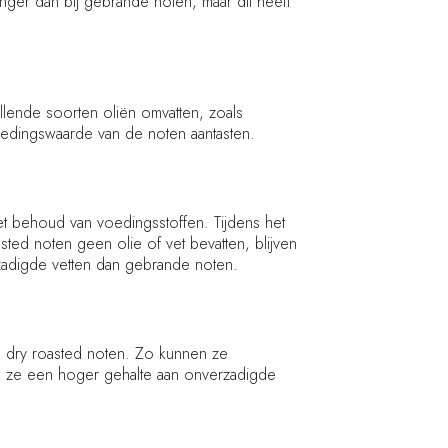
nger dan bij gebrande noten, maar dit heeft
llende soorten oliën omvatten, zoals
voedingswaarde van de noten aantasten.
t behoud van voedingsstoffen. Tijdens het
ted noten geen olie of vet bevatten, blijven
zadigde vetten dan gebrande noten.
 dry roasted noten. Zo kunnen ze
en ze een hoger gehalte aan onverzadigde