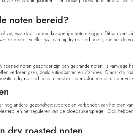
smaak en voedingsstoffen. Het roosterproces duurt meestal iets la
e noten bereid?
 vet, waardoor ze een knapperige textuur krijgen. Dit kan verschi
el dit proces sneller gaat dan bij dry roasted noten, kan het de 
y roasted noten gezonder zijn dan gebrande noten, is vanwege he
n verloren gaan, zoals antioxidanten en vitamines. Omdat dry roas
vatten dry roasted noten meestal minder calorieën en minder ver
en
n er nog andere gezondheidsvoordelen verbonden aan het eten van
holesterol en het reguleren van de bloedsuikerspiegel. Ook hebb
d.
an dry roasted noten