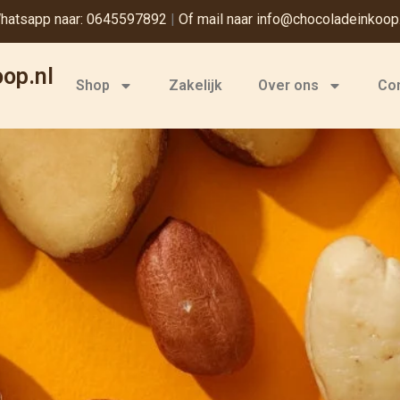
hatsapp naar: 0645597892
|
Of mail naar info@chocoladeinkoop.
op.nl
Shop
Zakelijk
Over ons
Co