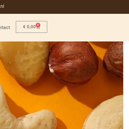
nl
0
€
0,00
ntact