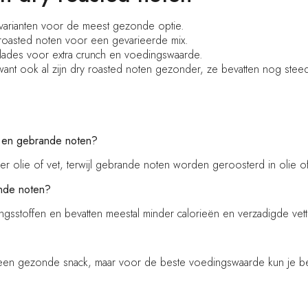
arianten voor de meest gezonde optie.
roasted noten voor een gevarieerde mix.
alades voor extra crunch en voedingswaarde.
ant ook al zijn dry roasted noten gezonder, ze bevatten nog stee
en en gebrande noten?
 olie of vet, terwijl gebrande noten worden geroosterd in olie of
ande noten?
gsstoffen en bevatten meestal minder calorieën en verzadigde ve
 een gezonde snack, maar voor de beste voedingswaarde kun je be