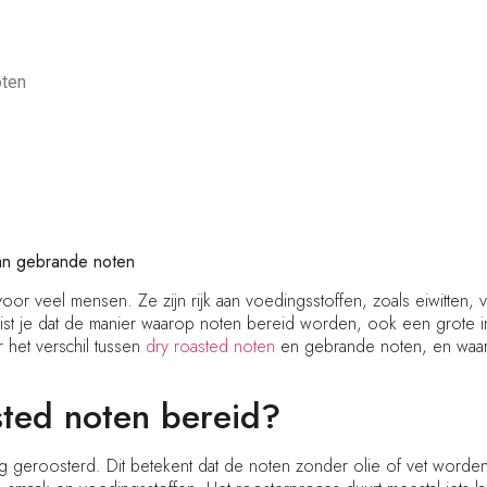
oten
an gebrande noten
or veel mensen. Ze zijn rijk aan voedingsstoffen, zoals eiwitten,
 wist je dat de manier waarop noten bereid worden, ook een grot
 het verschil tussen
dry roasted noten
en gebrande noten, en waar
ted noten bereid?
roog geroosterd. Dit betekent dat de noten zonder olie of vet word