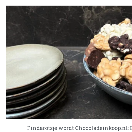
Pindarotsje wordt Chocoladeinkoop.nl: