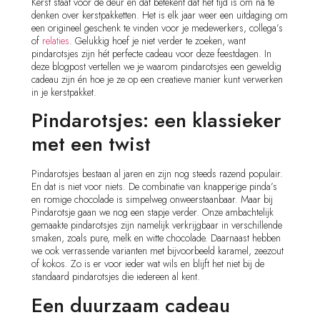
Kerst staat voor de deur en dat betekent dat het tijd is om na te
denken over kerstpakketten. Het is elk jaar weer een uitdaging om
een origineel geschenk te vinden voor je medewerkers, collega’s
of
relaties
. Gelukkig hoef je niet verder te zoeken, want
pindarotsjes zijn hét perfecte cadeau voor deze feestdagen. In
deze blogpost vertellen we je waarom pindarotsjes een geweldig
cadeau zijn én hoe je ze op een creatieve manier kunt verwerken
in je kerstpakket.
Pindarotsjes: een klassieker
met een twist
Pindarotsjes bestaan al jaren en zijn nog steeds razend populair.
En dat is niet voor niets. De combinatie van knapperige pinda’s
en romige chocolade is simpelweg onweerstaanbaar. Maar bij
Pindarotsje gaan we nog een stapje verder. Onze ambachtelijk
gemaakte pindarotsjes zijn namelijk verkrijgbaar in verschillende
smaken, zoals pure, melk en witte chocolade. Daarnaast hebben
we ook verrassende varianten met bijvoorbeeld karamel, zeezout
of kokos. Zo is er voor ieder wat wils en blijft het niet bij de
standaard pindarotsjes die iedereen al kent.
Een duurzaam cadeau