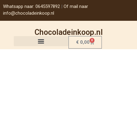
Whatsapp naar: 0645597892
|
Of mail naar
info@chocoladeinkoop.nl
Chocoladeinkoop.nl
0
€
0,00