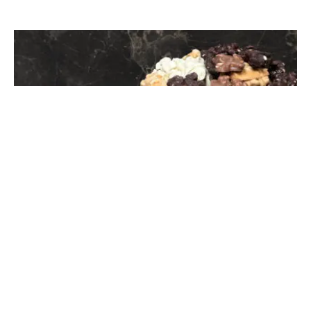
Pindarotsje wordt Chocoladeinkoop.nl: Een
nieuwe stap
26 mei 2026
Per 25 mei 2026 gaat Pindarotsje.com verder onder de naam
Chocoladeinkoop.nl. Wat begon met ambachtelijke