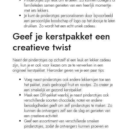
familieleden samen genieten van een heerlijk momentje
met iets lekkers.
Je kunt de pindarotsjes personaliseren door bijvoorbeeld
een persoonlijke boodschap of logo op het doosje te laten
drukken. Zo wordt het een echt uniek cadeau.
Geef je kerstpakket een
creatieve twist
Naast dat pindarotsjes op zichzelf al een leuk en lekker cadeau
zijn, kun je er ook voor kiezen om ze te verwerken in een
origineel kerstpakket. Hieronder geven we je een paar tips:
Voeg naast pindarotsjes ook andere lekkernijen toe aan
het pakket, zoals gedroogd fruit en nootjes. Zo creëer je
een smakelijk en gezond kerstpakket.
Maak een DIY-pakket waarbij je naast pindarotsjes ook
verschillende soorten chocolade, noten en andere
benodigdheden geeft om zelf pindarotsjes te maken. Zo
kunnen de ontvangers zelf aan de slag en genieten van
een creatieve activiteit.
Geef een assortiment van verschillende smaken
pindarotsjes, zodat de ontvangers kunnen proeven en