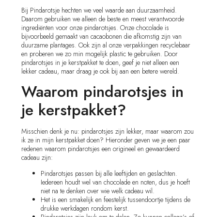
Bij Pindarotsje hechten we veel waarde aan duurzaamheid.
Daarom gebruiken we alleen de beste en meest verantwoorde
ingrediënten voor onze pindarotsjes. Onze chocolade is
bijvoorbeeld gemaakt van cacaobonen die afkomstig zijn van
duurzame plantages. Ook zijn al onze verpakkingen recyclebaar
en proberen we zo min mogelijk plastic te gebruiken. Door
pindarotsjes in je kerstpakket te doen, geef je niet alleen een
lekker cadeau, maar draag je ook bij aan een betere wereld.
Waarom pindarotsjes in
je kerstpakket?
Misschien denk je nu: pindarotsjes zijn lekker, maar waarom zou
ik ze in mijn kerstpakket doen? Hieronder geven we je een paar
redenen waarom pindarotsjes een origineel en gewaardeerd
cadeau zijn:
Pindarotsjes passen bij alle leeftijden en geslachten.
Iedereen houdt wel van chocolade en noten, dus je hoeft
niet na te denken over wie welk cadeau wil.
Het is een smakelijk en feestelijk tussendoortje tijdens de
drukke werkdagen rondom kerst.
Pindarotsjes zijn leuk om te delen. Zo kunnen collega’s of