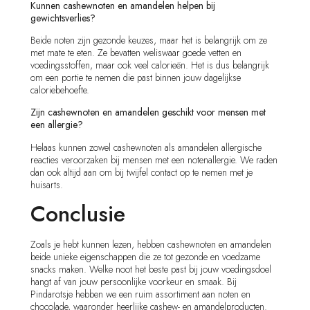
Kunnen cashewnoten en amandelen helpen bij
gewichtsverlies?
Beide noten zijn gezonde keuzes, maar het is belangrijk om ze
met mate te eten. Ze bevatten weliswaar goede vetten en
voedingsstoffen, maar ook veel calorieën. Het is dus belangrijk
om een portie te nemen die past binnen jouw dagelijkse
caloriebehoefte.
Zijn cashewnoten en amandelen geschikt voor mensen met
een allergie?
Helaas kunnen zowel cashewnoten als amandelen allergische
reacties veroorzaken bij mensen met een notenallergie. We raden
dan ook altijd aan om bij twijfel contact op te nemen met je
huisarts.
Conclusie
Zoals je hebt kunnen lezen, hebben cashewnoten en amandelen
beide unieke eigenschappen die ze tot gezonde en voedzame
snacks maken. Welke noot het beste past bij jouw voedingsdoel
hangt af van jouw persoonlijke voorkeur en smaak. Bij
Pindarotsje hebben we een ruim assortiment aan noten en
chocolade, waaronder heerlijke cashew- en amandelproducten.