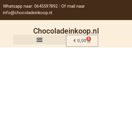
Whatsapp naar: 0645597892
|
Of mail naar
info@chocoladeinkoop.nl
Chocoladeinkoop.nl
0
€
0,00