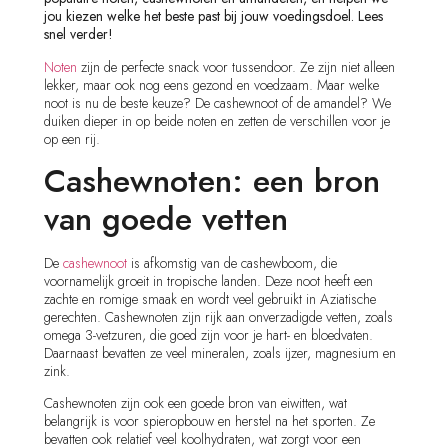
jou kiezen welke het beste past bij jouw voedingsdoel. Lees
snel verder!
Noten
zijn de perfecte snack voor tussendoor. Ze zijn niet alleen
lekker, maar ook nog eens gezond en voedzaam. Maar welke
noot is nu de beste keuze? De cashewnoot of de amandel? We
duiken dieper in op beide noten en zetten de verschillen voor je
op een rij.
Cashewnoten: een bron
van goede vetten
De
cashewnoot
is afkomstig van de cashewboom, die
voornamelijk groeit in tropische landen. Deze noot heeft een
zachte en romige smaak en wordt veel gebruikt in Aziatische
gerechten. Cashewnoten zijn rijk aan onverzadigde vetten, zoals
omega 3-vetzuren, die goed zijn voor je hart- en bloedvaten.
Daarnaast bevatten ze veel mineralen, zoals ijzer, magnesium en
zink.
Cashewnoten zijn ook een goede bron van eiwitten, wat
belangrijk is voor spieropbouw en herstel na het sporten. Ze
bevatten ook relatief veel koolhydraten, wat zorgt voor een