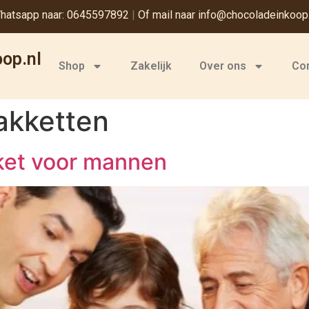
hatsapp naar: 0645597892
|
Of mail naar info@chocoladeinkoop.
op.nl
Shop
Zakelijk
Over ons
Co
akketten
ket voor mannen