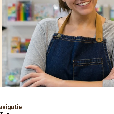
avigatie
op