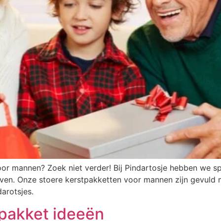
oor mannen? Zoek niet verder! Bij Pindartosje hebben we s
even. Onze stoere kerstpakketten voor mannen zijn gevuld m
arotsjes.
tpakket ideeën