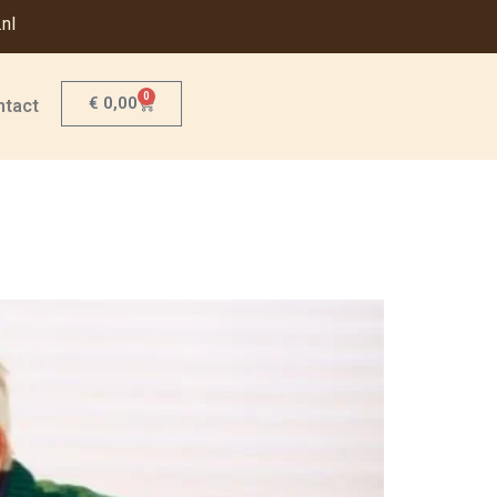
nl
0
€
0,00
ntact