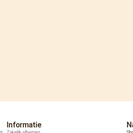
Informatie
N
en
Zakelijk afnemen
Sh