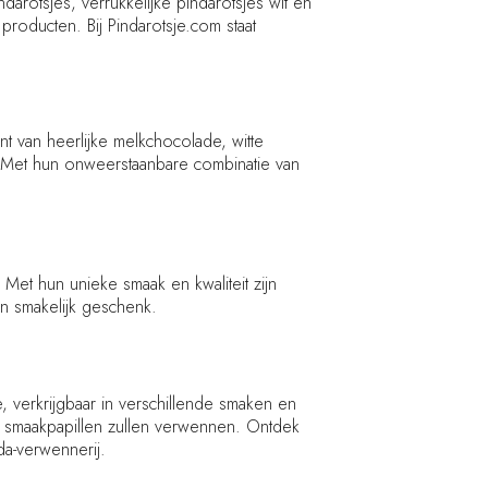
arotsjes, verrukkelijke pindarotsjes wit en
producten. Bij Pindarotsje.com staat
nt van heerlijke melkchocolade, witte
. Met hun onweerstaanbare combinatie van
 Met hun unieke smaak en kwaliteit zijn
n smakelijk geschenk.
 verkrijgbaar in verschillende smaken en
 je smaakpapillen zullen verwennen. Ontdek
a-verwennerij.