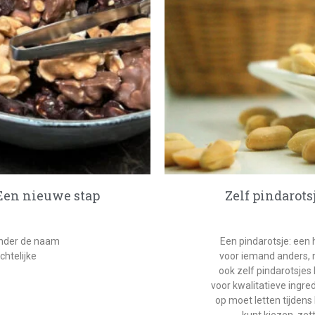
 Een nieuwe stap
Zelf pindarots
onder de naam
Een pindarotsje: een h
htelijke
voor iemand anders, m
ook zelf pindarotsjes 
voor kwalitatieve ingre
op moet letten tijdens
kunt kiezen, zett