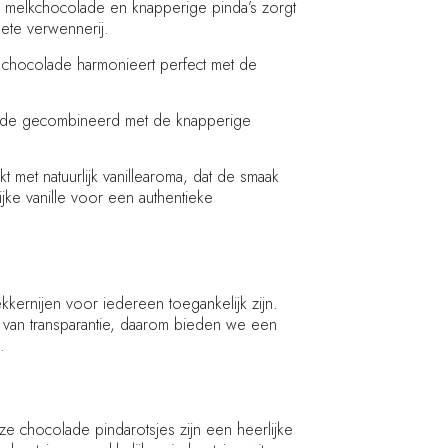
e melkchocolade en knapperige pinda’s zorgt
ete verwennerij.
e chocolade harmonieert perfect met de
colade gecombineerd met de knapperige
 met natuurlijk vanillearoma, dat de smaak
ijke vanille voor een authentieke
kernijen voor iedereen toegankelijk zijn.
 van transparantie, daarom bieden we een
.
e chocolade pindarotsjes zijn een heerlijke