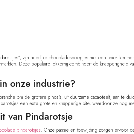
darotsjes”, zijn heerlijke chocoladesnoepjes met een uniek kenmerk
markten. Deze populaire lekkernij combineert de knapperigheid v
n onze industrie?
ranche om de grotere pinda’s, uit duurzame cacaoteelt, aan te dui
darotsjes een extra grote en knapperige bite, waardoor ze nog me
t van Pindarotsje
ocolade pindarotsjes
. Onze passie en toewijding zorgen ervoor da