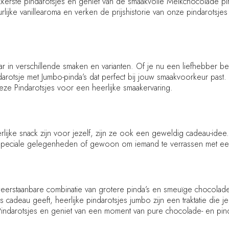
kkerste pindarotsjes en geniet van de smaakvolle Melkchocolade pind
lijke vanillearoma en verken de prijshistorie van onze pindarotsjes 
aar in verschillende smaken en varianten. Of je nu een liefhebber be
arotsje met Jumbo-pinda’s dat perfect bij jouw smaakvoorkeur past
eze Pindarotsjes voor een heerlijke smaakervaring.
lijke snack zijn voor jezelf, zijn ze ook een geweldig cadeau-idee.
j speciale gelegenheden of gewoon om iemand te verrassen met ee
erstaanbare combinatie van grotere pinda’s en smeuïge chocolade,
ls cadeau geeft, heerlijke pindarotsjes jumbo zijn een traktatie die
indarotsjes en geniet van een moment van pure chocolade- en pind