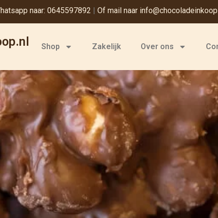
hatsapp naar: 0645597892
|
Of mail naar info@chocoladeinkoop.
op.nl
Shop
Zakelijk
Over ons
Co