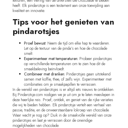
texturen, een viering van de diversiteit die chocolade te bieden
heeft. Elk pindarotsje is een testament aan onze toewijding aan
kwaliteit en innovatie.
Tips voor het genieten van
pindarotsjes
Proef bewust:
Neem de tijd om elke hap te waarderen.
Let op de textuur van de pinda’s en hoe de chocolade
smelt.
Experimenteer met temperaturen:
Probeer pindarotsjes
op verschillende temperaturen om te zien hoe dit de
smaakbeleving beïnvloedt.
Combineer met dranken:
Pindarotsjes gaan uitstekend
samen met koffie, thee, of zelfs wijn. Experimenteer met
combinaties om je smaakpapillen te verrassen.
In de wereld van pindarotsjes is er altijd iets nieuws te ontdekken.
Bij Pindarotsje.com nodigen we je uit om je te laten meeslepen in
deze heerlijke reis. Proef, ontdek, en geniet van de rijke variaties
die wij te bieden hebben. Elk pindarotsje vertelt een verhaal van
passie, traditie, en de onweerstaanbare lokroep van chocolade.
Waar wacht je nog op? Duik in de smaakvolle wereld van onze
pindarotsjes en laat je verrassen door de oneindige
mogelijkheden van chocolade.