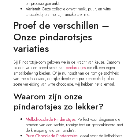
en precisie gemaakt.
Variëteit:
Onze collectie omvat melk, puur, en witte
chocolade, elk met zijn unieke charme.
Proef de verschillen –
Onze pindarotsjes
variaties
Bij Pindarotsje.com geloven we in de kracht van keuze. Daarom
bieden we een breed scala aan
pindarotsjes
die elk een eigen
smaakbeleving bieden. Of je nu houdt van de romige zachtheid
van melkchocolade, de rijke diepte van pure chocolade, of de
zoete verleiding van witte chocolade, wij hebben het allemaal.
Waarom zijn onze
pindarotsjes zo lekker?
Melkchocolade Pindarotsjes
:
Perfect voor diegenen die
houden van een zachte, romige textuur gecombineerd met
de knapperigheid van pinda’s.
Pure Chocolade
Pindarotsjes
:
Ideaal voor de liefhebbers