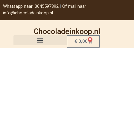
Whatsapp naar: 0645597892
|
Of mail naar
info@chocoladeinkoop.nl
Chocoladeinkoop.nl
0
€
0,00