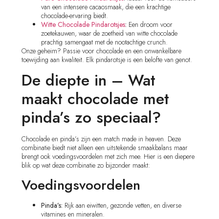
van een intensere cacaosmaak, die een krachtige
chocolade-ervaring biedt.
Witte Chocolade Pindarotsjes
:
Een droom voor
zoetekauwen, waar de zoetheid van witte chocolade
prachtig samengaat met de nootachtige crunch.
Onze geheim? Passie voor chocolade en een onwankelbare
toewijding aan kwaliteit. Elk pindarotsje is een belofte van genot.
De diepte in – Wat
maakt chocolade met
pinda’s zo speciaal?
Chocolade en pinda’s zijn een match made in heaven. Deze
combinatie biedt niet alleen een uitstekende smaakbalans maar
brengt ook voedingsvoordelen met zich mee. Hier is een diepere
blik op wat deze combinatie zo bijzonder maakt:
Voedingsvoordelen
Pinda’s:
Rijk aan eiwitten, gezonde vetten, en diverse
vitamines en mineralen.