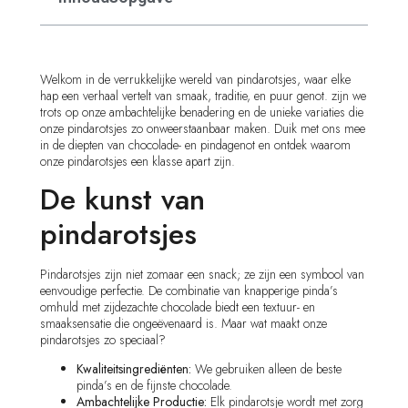
Welkom in de verrukkelijke wereld van pindarotsjes, waar elke
hap een verhaal vertelt van smaak, traditie, en puur genot. zijn we
trots op onze ambachtelijke benadering en de unieke variaties die
onze pindarotsjes zo onweerstaanbaar maken. Duik met ons mee
in de diepten van chocolade- en pindagenot en ontdek waarom
onze pindarotsjes een klasse apart zijn.
De kunst van
pindarotsjes
Pindarotsjes zijn niet zomaar een snack; ze zijn een symbool van
eenvoudige perfectie. De combinatie van knapperige pinda’s
omhuld met zijdezachte chocolade biedt een textuur- en
smaaksensatie die ongeëvenaard is. Maar wat maakt onze
pindarotsjes zo speciaal?
Kwaliteitsingrediënten:
We gebruiken alleen de beste
pinda’s en de fijnste chocolade.
Ambachtelijke Productie:
Elk pindarotsje wordt met zorg