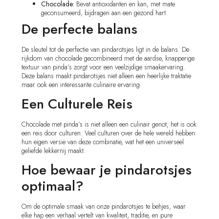
Chocolade:
Bevat antioxidanten en kan, met mate
geconsumeerd, bijdragen aan een gezond hart.
De perfecte balans
De sleutel tot de perfectie van pindarotsjes ligt in de balans. De
rijkdom van chocolade gecombineerd met de aardse, knapperige
textuur van pinda’s zorgt voor een veelzijdige smaakervaring.
Deze balans maakt pindarotsjes niet alleen een heerlijke traktatie
maar ook een interessante culinaire ervaring.
Een Culturele Reis
Chocolade met pinda’s is niet alleen een culinair genot; het is ook
een reis door culturen. Veel culturen over de hele wereld hebben
hun eigen versie van deze combinatie, wat het een universeel
geliefde lekkernij maakt.
Hoe bewaar je pindarotsjes
optimaal?
Om de optimale smaak van onze pindarotsjes te behjes, waar
elke hap een verhaal vertelt van kwaliteit, traditie, en pure