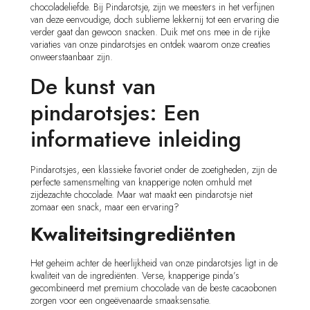
chocoladeliefde. Bij Pindarotsje, zijn we meesters in het verfijnen
van deze eenvoudige, doch sublieme lekkernij tot een ervaring die
verder gaat dan gewoon snacken. Duik met ons mee in de rijke
variaties van onze pindarotsjes en ontdek waarom onze creaties
onweerstaanbaar zijn.
De kunst van
pindarotsjes: Een
informatieve inleiding
Pindarotsjes, een klassieke favoriet onder de zoetigheden, zijn de
perfecte samensmelting van knapperige noten omhuld met
zijdezachte chocolade. Maar wat maakt een pindarotsje niet
zomaar een snack, maar een ervaring?
Kwaliteitsingrediënten
Het geheim achter de heerlijkheid van onze pindarotsjes ligt in de
kwaliteit van de ingrediënten. Verse, knapperige pinda’s
gecombineerd met premium chocolade van de beste cacaobonen
zorgen voor een ongeëvenaarde smaaksensatie.