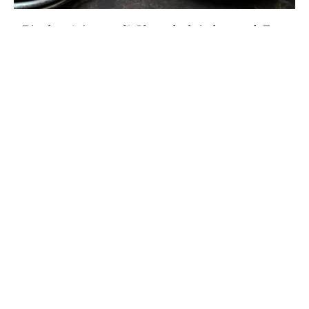
Pindarotsje wordt Chocoladeinkoop.nl: Een
nieuwe stap
26 mei 2026
Per 25 mei 2026 gaat Pindarotsje.com verder onder de naam
Chocoladeinkoop.nl. Wat begon met ambachtelijke
Read More