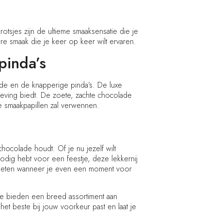
otsjes zijn de ultieme smaaksensatie die je
re smaak die je keer op keer wilt ervaren.
pinda’s
de en de knapperige pinda’s. De luxe
leving biedt. De zoete, zachte chocolade
e smaakpapillen zal verwennen.
ocolade houdt. Of je nu jezelf wilt
 nodig hebt voor een feestje, deze lekkernij
genieten wanneer je even een moment voor
 We bieden een breed assortiment aan
t beste bij jouw voorkeur past en laat je