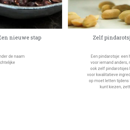
 Een nieuwe stap
Zelf pindarots
onder de naam
Een pindarotsje: een h
htelijke
voor iemand anders, m
ook zelf pindarotsjes 
voor kwalitatieve ingre
op moet letten tijdens
kunt kiezen, zett