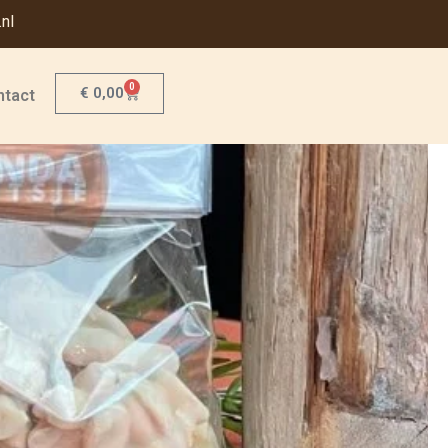
nl
0
€
0,00
ntact