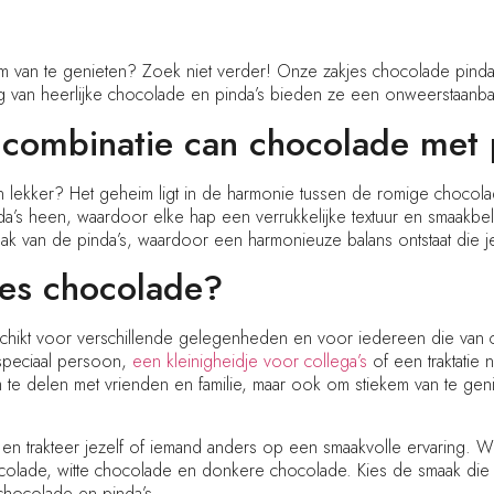
om van te genieten? Zoek niet verder! Onze zakjes chocolade pindar
ng van heerlijke chocolade en pinda’s bieden ze een onweerstaanba
combinatie can chocolade met 
lekker? Het geheim ligt in de harmonie tussen de romige chocola
da’s heen, waardoor elke hap een verrukkelijke textuur en smaakbe
ak van de pinda’s, waardoor een harmonieuze balans ontstaat die j
jes chocolade?
chikt voor verschillende gelegenheden en voor iedereen die van ch
speciaal persoon,
een
kleinigheidje
voor collega’s
of een traktatie
 om te delen met vrienden en familie, maar ook om stiekem van te 
 en trakteer jezelf of iemand anders op een smaakvolle ervaring.
olade, witte chocolade en donkere chocolade. Kies de smaak die he
chocolade en pinda’s.