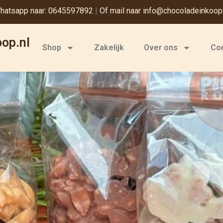
hatsapp naar: 0645597892
|
Of mail naar info@chocoladeinkoop.
op.nl
Shop
Zakelijk
Over ons
Co