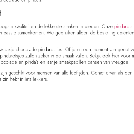
t
hoogste kwaliteit en de lekkerste smaken te bieden. Onze
pindarots
n passie samenkomen. We gebruiken alleen de beste ingrediënten
w zakje chocolade pindarotsjes. Of je nu een moment van genot voo
ndarotsjes zullen zeker in de smaak vallen. Bekijk ook hier voor
hocolade en pinda’s en laat je smaakpapillen dansen van vreugde!
ijn geschikt voor mensen van alle leeftijden. Geniet ervan als een 
zin hebt in iets lekkers.