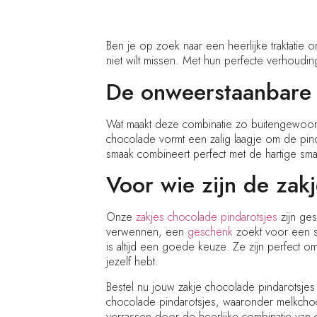
Ben je op zoek naar een heerlijke traktatie 
niet wilt missen. Met hun perfecte verhoudi
De onweerstaanbare 
Wat maakt deze combinatie zo buitengewoon 
chocolade vormt een zalig laagje om de pin
smaak combineert perfect met de hartige sma
Voor wie zijn de zak
Onze
zakjes chocolade pindarotsjes
zijn ges
verwennen, een
geschenk
zoekt voor een 
is altijd een goede keuze. Ze zijn perfect
jezelf hebt.
Bestel nu jouw zakje chocolade pindarotsjes
chocolade pindarotsjes, waaronder melkchoc
verrassen door de heerlijke combinatie van 