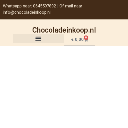
Whatsapp naar: 0645597892
|
Of mail naar
info@chocoladeinkoop.nl
Chocoladeinkoop.nl
0
€
0,00