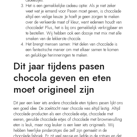
Het is een gemakkelijke cadeau optie: Als je niet zeker
weet wat je iemand voor Pasen moet geven, is chocolade
altijd een veilige keuze. Je hoeft je geen zorgen te maken
over de verkeerde maat of kleur, want iedereen houdt van
chocolade! Plus, het is bij ons gemakkelijk verkrijgbaar en
te bestellen. Wij hebben ook een doosje met mix met alle
smaken van de lekkerste chocola.
Het brengt mensen samen: Het delen van chocolade is
een fantastische manier om met elkaar samen te komen
en gelukkige herinneringen te maken.
Dit jaar tijdens pasen
chocola geven en eten
moet origineel zijn
Dit jaar een keer iets andere chocolade eten tijdens pasen lijkt ons
een goed idee. De zoektocht naar chocola was altijd lastig. Altijd
chocolade producten als een chocolade eitje, chocolade met
eieren, gevulde chocolade eitjes of chocolade met brownievulling
eten is leuk, maar nog leuker is een keer iets origineels. Wij
hebben heerlijke pindarotsjes die zelf zijn gemaakt in de
chocolade fabriek. Er zit veel passie en liefde in de rotsjes en dat