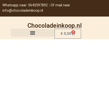
Whatsapp naar: 0645597892
|
Of mail naar
info@chocoladeinkoop.nl
Chocoladeinkoop.nl
0
€
0,00