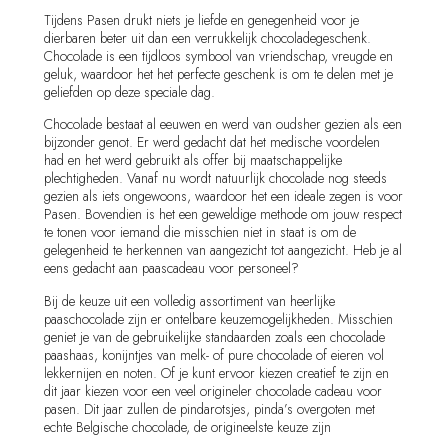
Tijdens Pasen drukt niets je liefde en genegenheid voor je
dierbaren beter uit dan een verrukkelijk chocoladegeschenk.
Chocolade is een tijdloos symbool van vriendschap, vreugde en
geluk, waardoor het het perfecte geschenk is om te delen met je
geliefden op deze speciale dag.
Chocolade bestaat al eeuwen en werd van oudsher gezien als een
bijzonder genot. Er werd gedacht dat het medische voordelen
had en het werd gebruikt als offer bij maatschappelijke
plechtigheden. Vanaf nu wordt natuurlijk chocolade nog steeds
gezien als iets ongewoons, waardoor het een ideale zegen is voor
Pasen. Bovendien is het een geweldige methode om jouw respect
te tonen voor iemand die misschien niet in staat is om de
gelegenheid te herkennen van aangezicht tot aangezicht. Heb je al
eens gedacht aan paascadeau voor personeel?
Bij de keuze uit een volledig assortiment van heerlijke
paaschocolade zijn er ontelbare keuzemogelijkheden. Misschien
geniet je van de gebruikelijke standaarden zoals een chocolade
paashaas, konijntjes van melk- of pure chocolade of eieren vol
lekkernijen en noten. Of je kunt ervoor kiezen creatief te zijn en
dit jaar kiezen voor een veel origineler chocolade cadeau voor
pasen. Dit jaar zullen de pindarotsjes, pinda’s overgoten met
echte Belgische chocolade, de origineelste keuze zijn