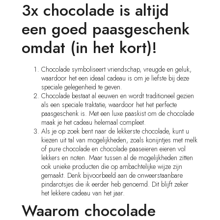
3x chocolade is altijd
een goed paasgeschenk
omdat (in het kort)!
Chocolade symboliseert vriendschap, vreugde en geluk,
waardoor het een ideaal cadeau is om je liefste bij deze
speciale gelegenheid te geven.
Chocolade bestaat al eeuwen en wordt traditioneel gezien
als een speciale traktatie, waardoor het het perfecte
paasgeschenk is. Met een luxe paaskist om de chocolade
maak je het cadeau helemaal compleet.
Als je op zoek bent naar de lekkerste chocolade, kunt u
kiezen uit tal van mogelijkheden, zoals konijntjes met melk
of pure chocolade en chocolade paaseieren eieren vol
lekkers en noten. Maar tussen al de mogelijkheden zitten
ook unieke producten die op ambachtelijke wijze zijn
gemaakt. Denk bijvoorbeeld aan de onweerstaanbare
pindarotsjes die ik eerder heb genoemd. Dit blijft zeker
het lekkere cadeau van het jaar.
Waarom chocolade