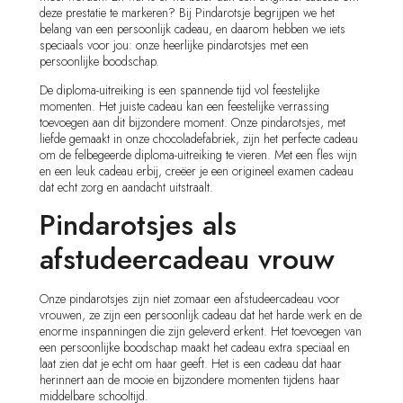
deze prestatie te markeren? Bij Pindarotsje begrijpen we het
belang van een persoonlijk cadeau, en daarom hebben we iets
speciaals voor jou: onze heerlijke pindarotsjes met een
persoonlijke boodschap.
De diploma-uitreiking is een spannende tijd vol feestelijke
momenten. Het juiste cadeau kan een feestelijke verrassing
toevoegen aan dit bijzondere moment. Onze pindarotsjes, met
liefde gemaakt in onze chocoladefabriek, zijn het perfecte cadeau
om de felbegeerde diploma-uitreiking te vieren. Met een fles wijn
en een leuk cadeau erbij, creëer je een origineel examen cadeau
dat echt zorg en aandacht uitstraalt.
Pindarotsjes als
afstudeercadeau vrouw
Onze pindarotsjes zijn niet zomaar een afstudeercadeau voor
vrouwen, ze zijn een persoonlijk cadeau dat het harde werk en de
enorme inspanningen die zijn geleverd erkent. Het toevoegen van
een persoonlijke boodschap maakt het cadeau extra speciaal en
laat zien dat je echt om haar geeft. Het is een cadeau dat haar
herinnert aan de mooie en bijzondere momenten tijdens haar
middelbare schooltijd.