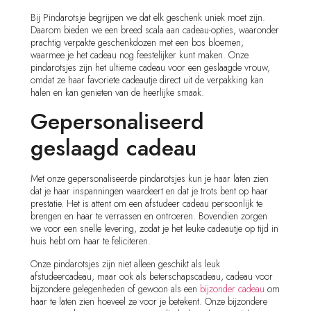
Bij Pindarotsje begrijpen we dat elk geschenk uniek moet zijn.
Daarom bieden we een breed scala aan cadeau-opties, waaronder
prachtig verpakte geschenkdozen met een bos bloemen,
waarmee je het cadeau nog feestelijker kunt maken. Onze
pindarotsjes zijn het ultieme cadeau voor een geslaagde vrouw,
omdat ze haar favoriete cadeautje direct uit de verpakking kan
halen en kan genieten van de heerlijke smaak.
Gepersonaliseerd
geslaagd cadeau
Met onze gepersonaliseerde pindarotsjes kun je haar laten zien
dat je haar inspanningen waardeert en dat je trots bent op haar
prestatie. Het is attent om een afstudeer cadeau persoonlijk te
brengen en haar te verrassen en ontroeren. Bovendien zorgen
we voor een snelle levering, zodat je het leuke cadeautje op tijd in
huis hebt om haar te feliciteren.
Onze pindarotsjes zijn niet alleen geschikt als leuk
afstudeercadeau, maar ook als beterschapscadeau, cadeau voor
bijzondere gelegenheden of gewoon als een
bijzonder cadeau
om
haar te laten zien hoeveel ze voor je betekent. Onze bijzondere