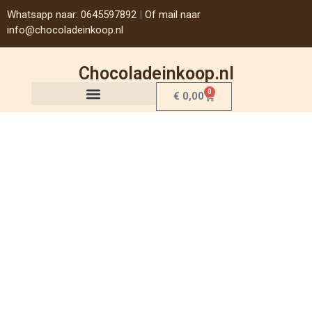
Whatsapp naar: 0645597892
|
Of mail naar
info@chocoladeinkoop.nl
Chocoladeinkoop.nl
0
€
0,00